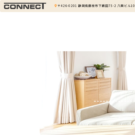
〒426-0201 静岡県藤枝市下薮田75-2 八興ビル10